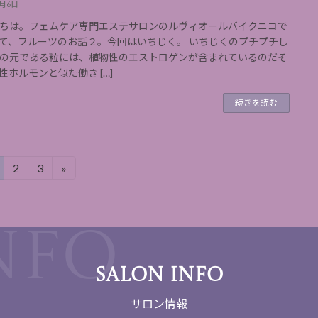
9月6日
ちは。フェムケア専門エステサロンのルヴィオールバイクニコで
て、フルーツのお話２。今回はいちじく。 いちじくのプチプチし
の元である粒には、植物性のエストロゲンが含まれているのだそ
性ホルモンと似た働き […]
続きを読む
2
3
»
固
固
定
定
ペ
ペ
ー
ー
ジ
ジ
SALON INFO
サロン情報