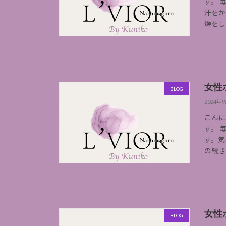
す。 
汗をか
燥をし
女性
BLOG
2024年
こんに
す。 
す。気
の続き
女性
BLOG