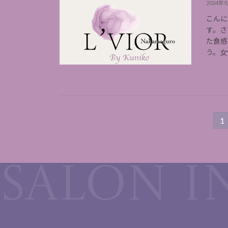
2024年
こんに
す。さ
た食感
う。女
投
1
固
定
稿
ペ
ー
の
ジ
ペ
ー
ジ