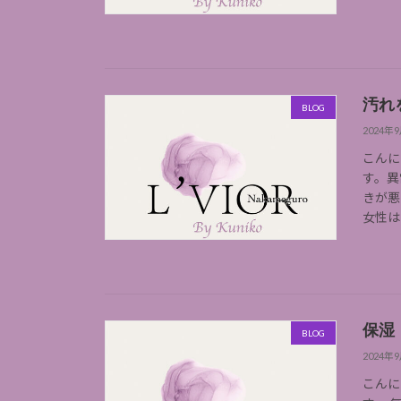
汚れ
BLOG
2024年
こんに
す。異
きが悪
女性は
保湿
BLOG
2024年
こんに