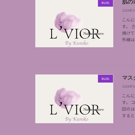
肌の
BLOG
2024年
こんに
す。 
焼けて
外線は
マス
BLOG
2024年
こんに
す。 
回のは
すると