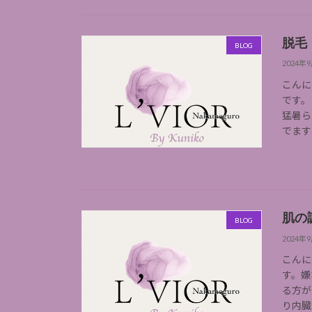
脱毛
BLOG
2024年
こんに
です。
猛暑ら
でます
肌の
BLOG
2024年
こんに
す。嫌
る方が
り内臓