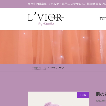
コ
ナ
東京中目黒初のフェムケア専門エステサロン。経験豊富なプ
ン
ビ
テ
ゲ
TO
ン
ー
ツ
シ
へ
ョ
ス
ン
キ
に
ッ
移
プ
動
TOPページ
ファムケア
肌の
BLOG
2024年