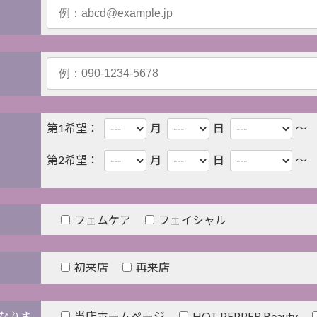
第1希望：
月
日
～
第2希望：
月
日
～
フェムケア
フェイシャル
初来店
再来店
なりま
当店ホームぺージ
HOT PEPPER Beauty