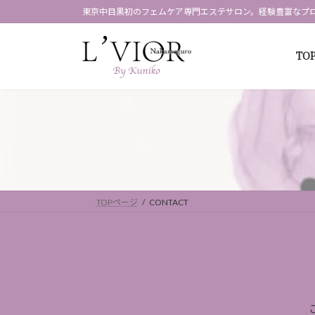
コ
ナ
東京中目黒初のフェムケア専門エステサロン。経験豊富なプ
ン
ビ
テ
ゲ
TO
ン
ー
ツ
シ
へ
ョ
ス
ン
キ
に
ッ
移
プ
動
TOPページ
CONTACT