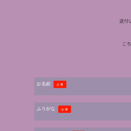
送付
こ
お名前
必須
ふりがな
必須