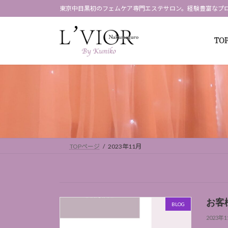
コ
ナ
東京中目黒初のフェムケア専門エステサロン。経験豊富なプ
ン
ビ
テ
ゲ
TO
ン
ー
ツ
シ
へ
ョ
ス
ン
キ
に
ッ
移
プ
動
TOPページ
2023年11月
お客
BLOG
2023年