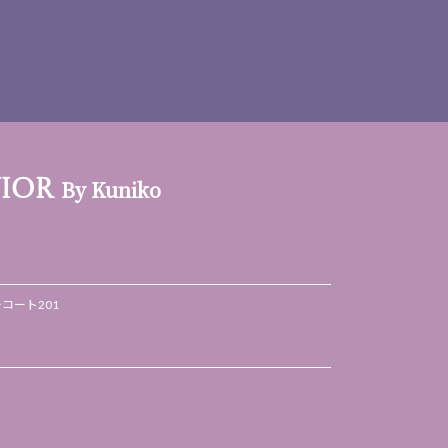
By Kuniko
VIOR
ーコート201