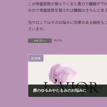
この骨盤底筋が緩んでくると重力で臓器が下
なので骨盤底筋を鍛えれば臓器はきちんと支
当サロンではそのお悩みに効果のある施術も
さいませ。
BLOG
カテゴリー
前の記事
膣のゆるみやたるみのお悩みに
2022年7月30日