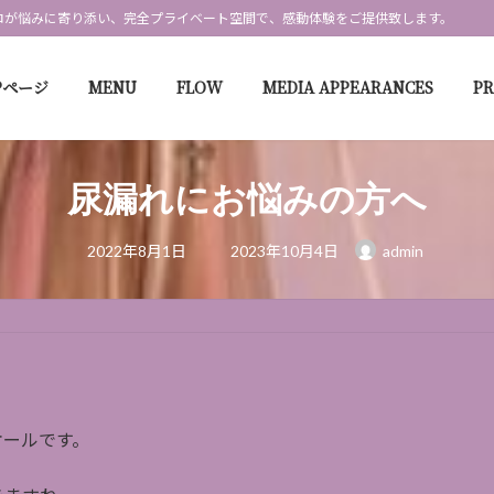
ロが悩みに寄り添い、完全プライベート空間で、感動体験をご提供致します。
Pページ
MENU
FLOW
MEDIA APPEARANCES
P
尿漏れにお悩みの方へ
最
2022年8月1日
2023年10月4日
admin
終
更
新
日
時
:
オールです。