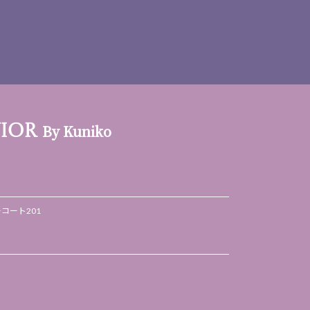
By Kuniko
VIOR
ーコート201