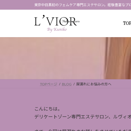
コ
ナ
東京中目黒初のフェムケア専門エステサロン。経験豊富なプ
ン
ビ
テ
ゲ
TO
ン
ー
ツ
シ
へ
ョ
ス
ン
キ
に
ッ
移
プ
動
TOPページ
BLOG
尿漏れにお悩みの方へ
こんにちは。
デリケートゾーン専門エステサロン、ルヴィ